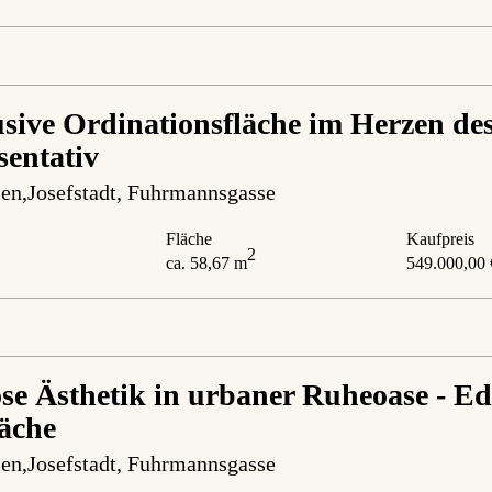
sive Ordinationsfläche im Herzen des 
sentativ
en,Josefstadt
, Fuhrmannsgasse
Fläche
Kaufpreis
2
ca. 58,67 m
549.000,00 
ose Ästhetik in urbaner Ruheoase - E
läche
en,Josefstadt
, Fuhrmannsgasse