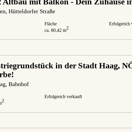
 Altbau mit Balkon - Dein Zuhause i
en
, Hütteldorfer Straße
Fläche
Erfolgreich 
2
ca. 80,42 m
triegrundstück in der Stadt Haag, NÖ 
rbe!
ag
, Bahnhof
Erfolgreich verkauft
2
m