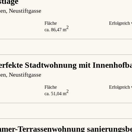
stlage
en
, Neustiftgasse
Fläche
Erfolgreich 
2
ca. 86,47 m
erfekte Stadtwohnung mit Innenhofba
en
, Neustiftgasse
Fläche
Erfolgreich 
2
ca. 51,04 m
mer-Terrassenwohnung sanierungsbed