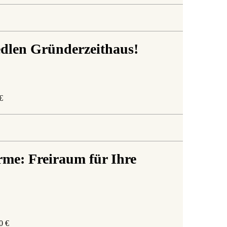
edlen Gründerzeithaus!
€
arme: Freiraum für Ihre
0 €