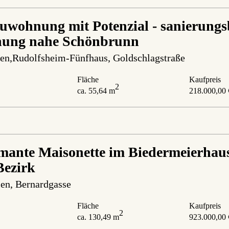
uwohnung mit Potenzial - sanierungs
ung nahe Schönbrunn
en,Rudolfsheim-Fünfhaus
, Goldschlagstraße
Fläche
Kaufpreis
2
ca. 55,64 m
218.000,00 
ante Maisonette im Biedermeierhaus
Bezirk
en
, Bernardgasse
Fläche
Kaufpreis
2
ca. 130,49 m
923.000,00 