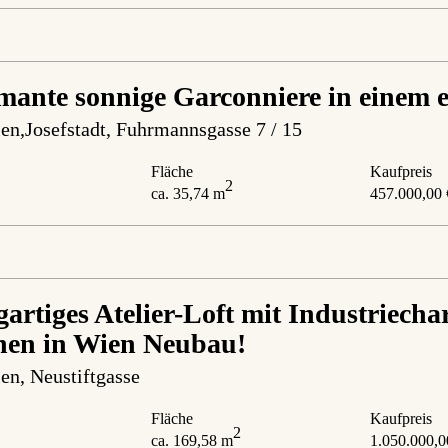
ante sonnige Garconniere in einem 
en,Josefstadt
, Fuhrmannsgasse 7 / 15
Fläche
Kaufpreis
2
ca. 35,74 m
457.000,00 
gartiges Atelier-Loft mit Industriech
nen in Wien Neubau!
en
, Neustiftgasse
Fläche
Kaufpreis
2
ca. 169,58 m
1.050.000,0