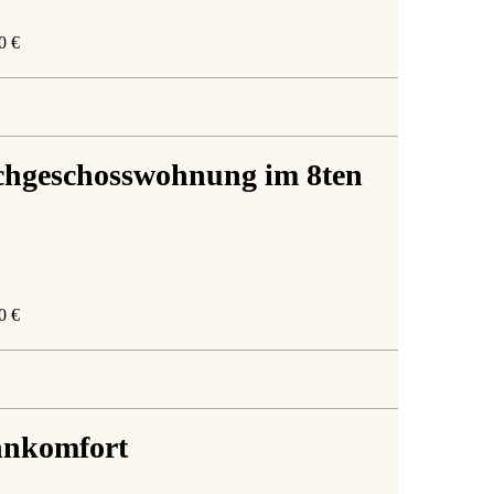
0 €
chgeschosswohnung im 8ten
0 €
hnkomfort