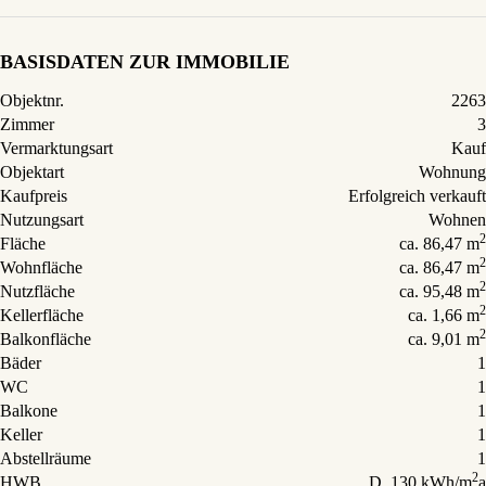
BASISDATEN ZUR IMMOBILIE
Objektnr.
2263
Zimmer
3
Vermarktungsart
Kauf
Objektart
Wohnung
Kaufpreis
Erfolgreich verkauft
Nutzungsart
Wohnen
2
Fläche
ca. 86,47 m
2
Wohnfläche
ca. 86,47 m
2
Nutzfläche
ca. 95,48 m
2
Kellerfläche
ca. 1,66 m
2
Balkonfläche
ca. 9,01 m
Bäder
1
WC
1
Balkone
1
Keller
1
Abstellräume
1
2
HWB
D, 130 kWh/m
a