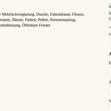
S
/ Mehrfachverglasung
Dusche
Fahrradraum
Fliesen
G
erputz
Massiv
Parkett
Pellets
Personenaufzug
ntralheizung
Öffenbare Fenster
+
s
E
A
V