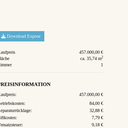
Download Expose
aufpreis
457.000,00 €
2
läche
ca. 35,74 m
immer
1
PREISINFORMATION
aufpreis:
457.000,00 €
etriebskosten:
84,00 €
eparaturrücklage:
32,88 €
iftkosten:
7,79 €
msatzsteuer:
9,18 €