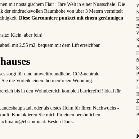
n mit nostalgischem Flair - Ihre Welt in einer Nussschale! Die
W
nk der eindrucksvollen Raumhöhe von über 3 Metern vermittelt
N
chtigkeit.
Diese Garconniere punktet mit einem geräumigen
K
B
itz: Klein, aber fein!
K
bteil mit 2,55 m2, bequem mit dem Lift erreichbar.
A
shauses
g
B
es sorgt für eine umweltfreundliche, CO2-neutrale
E
Sie die Vorteile einen thermenfreien Wohnung.
L
eich bis in den Wohnbereich komplett barrierefrei! Ideal für
B
Z
H
Landeshauptstadt oder als erstes Heim für Ihren Nachwuchs -
B
kunft. Kontaktieren Sie mich für einen persönlichen
.sprachmann@eb-immo.at. Besten Dank.