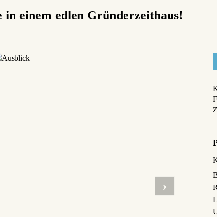
 in einem edlen Gründerzeithaus!
K
F
Z
K
B
R
L
U