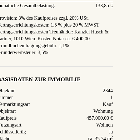
onatliche Gesamtbelastung:
133,85 €
rovision:
3% des Kaufpreises zzgl. 20% USt.
ertragserrichtungskosten:
1,5 % plus 20 % MWST
ertragserrichtungskosten Treuhänder: Kanzlei Hasch &
artner, 1010 Wien. Kosten Notar ca. € 400,00
rundbucheintragungsgebühr:
1,1%
runderwerbsteuer:
3,5%
BASISDATEN ZUR IMMOBILIE
bjektnr.
2344
immer
1
ermarktungsart
Kauf
bjektart
Wohnung
aufpreis
457.000,00 €
utzungsart
Wohnen
chlüsselfertig
Ja
2
läche
ca. 35,74 m