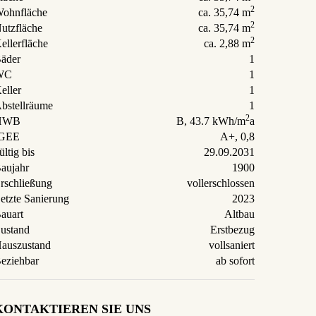
2
ohnfläche
ca. 35,74 m
2
utzfläche
ca. 35,74 m
2
ellerfläche
ca. 2,88 m
äder
1
WC
1
eller
1
bstellräume
1
2
HWB
B, 43.7 kWh/m
a
fGEE
A+, 0,8
ültig bis
29.09.2031
aujahr
1900
rschließung
vollerschlossen
etzte Sanierung
2023
auart
Altbau
ustand
Erstbezug
auszustand
vollsaniert
eziehbar
ab sofort
KONTAKTIEREN SIE UNS