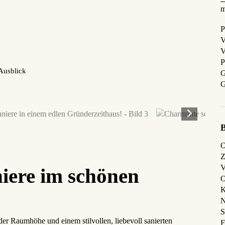
m
P
V
V
P
Ausblick
G
G
O
Z
V
ere im schönen
O
K
N
S
er Raumhöhe und einem stilvollen, liebevoll sanierten
F